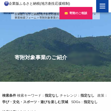
企業版ふるさと納税(地方創生応援税制)
企業版ふるさと納税とは
寄附のご相談
寄附対象事業
茨城県のご紹介
企業版ふるさと納税とは
企業版ふるさと納税(地方創生応援税制)
>
寄附対象事業のご紹介
>
事業検索フォーム
>
寄附対象事業のご紹介
制度の概要
寄附対象事業のご紹介
寄附の方法
新しい豊かさを推進する事業
茨城県のご紹介
企業版ふるさと納税(人材派遣型)
新しい安心安全を推進する事業
茨城のポテンシャル
寄附をいただいた企業様
寄附をいただいた企業様
新しい人財育成を推進する事業
「新しい茨城」への4つのチャレンジ
寄附対象事業のご紹介
令和7年度寄附企業一覧
新しい夢・希望を推進する事業
令和6年度寄附企業一覧
事業検索フォーム
令和5年度寄附企業一覧
令和4年度寄附企業一覧
検索条件
検索キーワード：
指定なし
チャレンジ：
指定なし
政策：
学び・文化・スポーツ・遊びを楽しむ茨城
SDGs：
指定なし
令和3年度寄附企業一覧