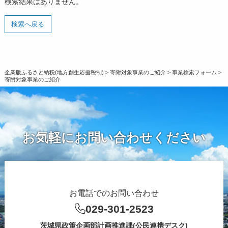
検索結果はありません。
令和2年度寄附企業一覧
検索へ戻る
企業版ふるさと納税(地方創生応援税制)
>
寄附対象事業のご紹介
>
事業検索フォーム
>
寄附対象事業のご紹介
お気軽にお問い合わせください
お電話でのお問い合わせ
029-301-2523
茨城県政策企画部計画推進課(公民連携デスク)