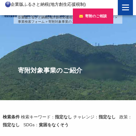
企業版ふるさと納税(地方創生応援税制)
企業版ふるさと納税とは
寄附のご相談
寄附対象事業
茨城県のご紹介
企業版ふるさと納税とは
企業版ふるさと納税(地方創生応援税制)
>
寄附対象事業のご紹介
>
事業検索フォーム
>
寄附対象事業のご紹介
制度の概要
寄附対象事業のご紹介
寄附の方法
新しい豊かさを推進する事業
茨城県のご紹介
企業版ふるさと納税(人材派遣型)
新しい安心安全を推進する事業
茨城のポテンシャル
寄附をいただいた企業様
寄附をいただいた企業様
新しい人財育成を推進する事業
「新しい茨城」への4つのチャレンジ
寄附対象事業のご紹介
令和7年度寄附企業一覧
新しい夢・希望を推進する事業
令和6年度寄附企業一覧
事業検索フォーム
令和5年度寄附企業一覧
令和4年度寄附企業一覧
検索条件
検索キーワード：
指定なし
チャレンジ：
指定なし
政策：
指定なし
SDGs：
貧困をなくそう
令和3年度寄附企業一覧