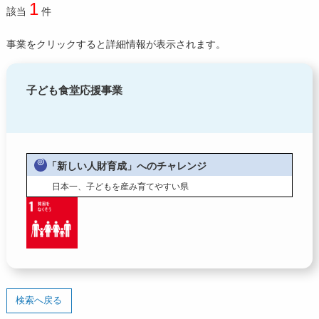
1
該当
件
令和2年度寄附企業一覧
事業をクリックすると詳細情報が表示されます。
子ども食堂応援事業
「新しい人財育成」へのチャレンジ
日本一、子どもを産み育てやすい県
検索へ戻る