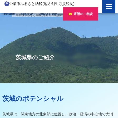
企業版ふるさと納税(地方創生応援税制)
企業版ふるさと納税とは
寄附のご相談
寄附対象事業
茨城県のご紹介
企業版ふるさと納税とは
企業版ふるさと納税(地方創生応援税制)
>
茨城県のご紹介
制度の概要
寄附対象事業のご紹介
寄附の方法
新しい豊かさを推進する事業
茨城県のご紹介
企業版ふるさと納税(人材派遣型)
新しい安心安全を推進する事業
茨城のポテンシャル
寄附をいただいた企業様
茨城県のご紹介
寄附をいただいた企業様
新しい人財育成を推進する事業
「新しい茨城」への4つのチャレンジ
令和7年度寄附企業一覧
新しい夢・希望を推進する事業
令和6年度寄附企業一覧
事業検索フォーム
令和5年度寄附企業一覧
茨城のポテンシャル
令和4年度寄附企業一覧
令和3年度寄附企業一覧
茨城県は、関東地方の北東部に位置し、政治・経済の中心地で大消