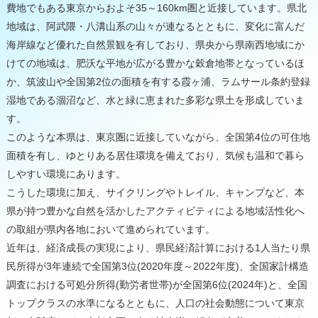
費地でもある東京からおよそ35～160km圏と近接しています。県北
令和2年度寄附企業一覧
地域は、阿武隈・八溝山系の山々が連なるとともに、変化に富んだ
海岸線など優れた自然景観を有しており、県央から県南西地域にか
けての地域は、肥沃な平地が広がる豊かな穀倉地帯となっているほ
か、筑波山や全国第2位の面積を有する霞ヶ浦、ラムサール条約登録
湿地である涸沼など、水と緑に恵まれた多彩な県土を形成していま
す。
このような本県は、東京圏に近接していながら、全国第4位の可住地
面積を有し、ゆとりある居住環境を備えており、気候も温和で暮ら
しやすい環境にあります。
こうした環境に加え、サイクリングやトレイル、キャンプなど、本
県が持つ豊かな自然を活かしたアクティビティによる地域活性化へ
の取組が県内各地において進められています。
近年は、経済成長の実現により、県民経済計算における1人当たり県
民所得が3年連続で全国第3位(2020年度～2022年度)、全国家計構造
調査における可処分所得(勤労者世帯)が全国第6位(2024年)と、全国
トップクラスの水準になるとともに、人口の社会動態について東京