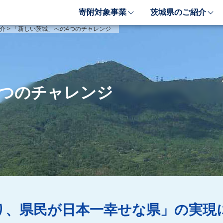
寄附対象事業
茨城県のご紹介
象事業のご紹介
茨城県のご紹介
介
>
「新しい茨城」への4つのチャレンジ
しい豊かさを推進する事業
茨城のポテンシャル
しい安心安全を推進する事業
「新しい茨城」への4つ
しい人財育成を推進する事業
レンジ
4つのチャレンジ
しい夢・希望を推進する事業
業検索フォーム
り、県民が日本一幸せな県」の実現