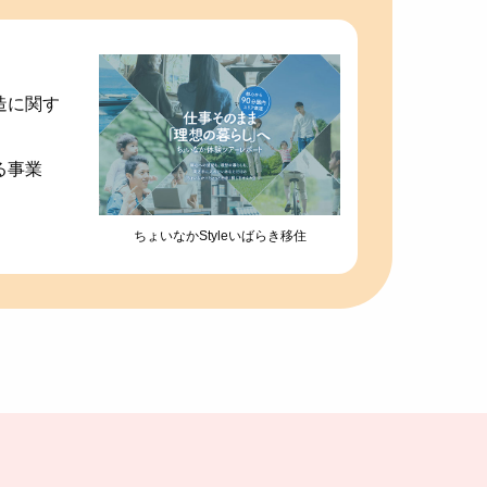
造に関す
る事業
ちょいなかStyleいばらき移住