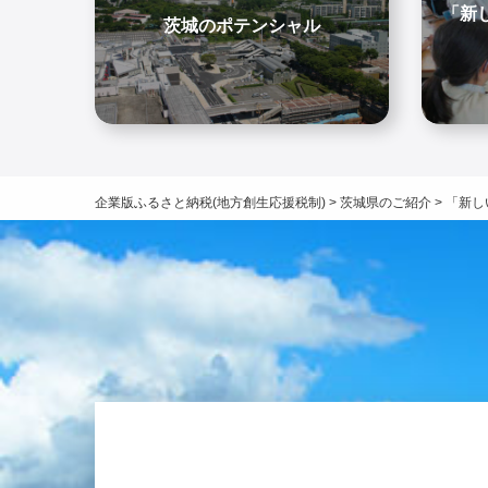
「新
茨城のポテンシャル
企業版ふるさと納税(地方創生応援税制)
>
茨城県のご紹介
>
「新し