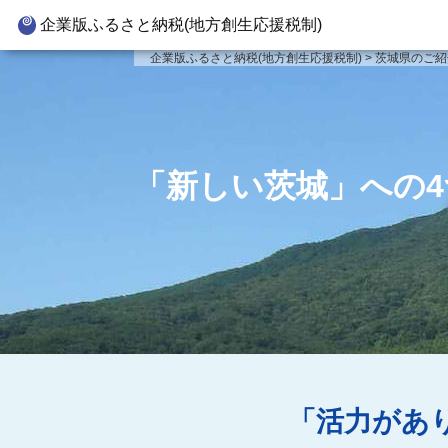
企業版ふるさと納税(地方創生応援税制)
企業版ふるさと納税とは
寄附対
企業版ふるさと納税(地方創生応援税制)
>
茨城県のご紹
制度の概要
新
寄附の方法
新
企業版ふるさと納税(人材派遣
新
「新しい茨城」への
型)
新
寄附をいただいた企業様
事
「活力があ