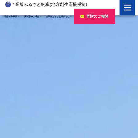
企業版ふるさと納税(地方創生応援税制)
企業版ふるさと納税とは
寄附のご相談
寄附対象事業
茨城県のご紹介
企業版ふるさと納税とは
制度の概要
寄附対象事業のご紹介
寄附の方法
新しい豊かさを推進する事業
茨城県のご紹介
企業版ふるさと納税(人材派遣型)
新しい安心安全を推進する事業
茨城のポテンシャル
寄附をいただいた企業様
寄附をいただいた企業様
新しい人財育成を推進する事業
「新しい茨城」への4つのチャレンジ
令和7年度寄附企業一覧
新しい夢・希望を推進する事業
令和6年度寄附企業一覧
事業検索フォーム
令和5年度寄附企業一覧
令和4年度寄附企業一覧
令和3年度寄附企業一覧