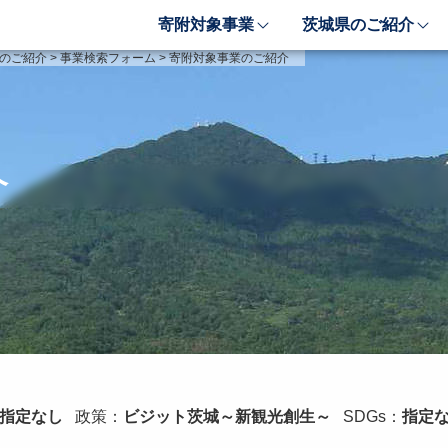
寄附対象事業
茨城県のご紹介
象事業のご紹介
茨城県のご紹介
のご紹介
>
事業検索フォーム
>
寄附対象事業のご紹介
しい豊かさを推進する事業
茨城のポテンシャル
しい安心安全を推進する事業
「新しい茨城」への4つ
しい人財育成を推進する事業
レンジ
介
しい夢・希望を推進する事業
業検索フォーム
指定なし
政策：
ビジット茨城～新観光創生～
SDGs：
指定