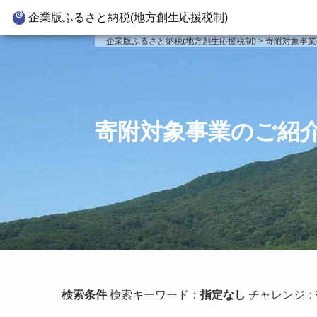
企業版ふるさと納税(地方創生応援税制)
企業版ふるさと納税とは
寄附対
企業版ふるさと納税(地方創生応援税制)
>
寄附対象事業
制度の概要
新
寄附の方法
新
企業版ふるさと納税(人材派遣
新
寄附対象事業のご紹
型)
新
寄附をいただいた企業様
事
検索条件
検索キーワード：
指定なし
チャレンジ：