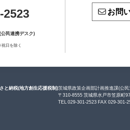
-2523
お問
(公民連携デスク)
5 ※祝日を除く
さと納税(地方創生応援税制)
茨城県政策企画部計画推進課(公民
〒310-8555 茨城県水戸市笠原町9
TEL 029-301-2523 FAX 029-301-2