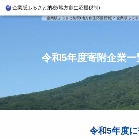
企業版ふるさと納税(地方創生応援税制)
企業版ふるさと納税とは
寄附対
企業版ふるさと納税(地方創生応援税制)
>
企業版ふるさ
制度の概要
新
寄附の方法
新
企業版ふるさと納税(人材派遣
新
令和5年度寄附企業一
型)
新
寄附をいただいた企業様
事
令和5年度