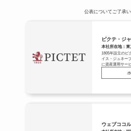
公表についてご了承い
ピクテ・ジ
本社所在地：東
1805年設立の
イス・ジュネー
に資産運用サー
ウェブココ