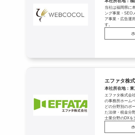
本社所在地：福
当社は福岡県に本
ング事業・SEO
ア事業・広告運
す。
エファタ株
本社所在地：東
エファタ株式会
の事務所ホーム
どの分野別のポー
た法律・税金分
士業分野のDXを