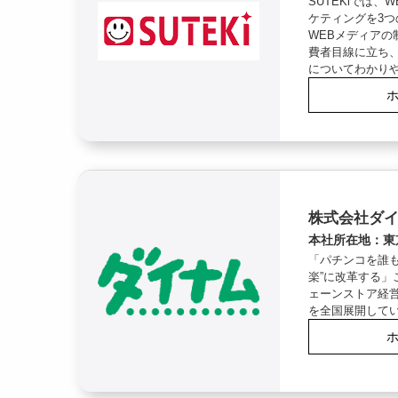
SUTEKiでは
ケティングを3
WEBメディアの
費者目線に立ち
についてわかり
株式会社ダ
本社所在地：東
「パチンコを誰も
楽”に改革する」
ェーンストア経
を全国展開して