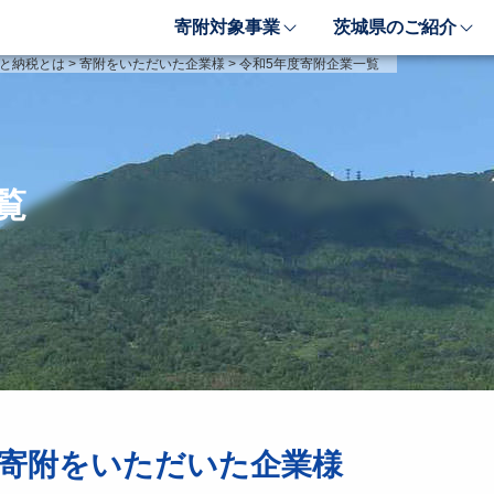
寄附対象事業
茨城県のご紹介
象事業のご紹介
茨城県のご紹介
と納税とは
>
寄附をいただいた企業様
>
令和5年度寄附企業一覧
しい豊かさを推進する事業
茨城のポテンシャル
しい安心安全を推進する事業
「新しい茨城」への4つ
しい人財育成を推進する事業
レンジ
覧
しい夢・希望を推進する事業
業検索フォーム
に寄附をいただいた企業様