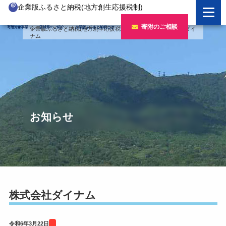
企業版ふるさと納税(地方創生応援税制)
企業版ふるさと納税とは
寄附のご相談
寄附対象事業
茨城県のご紹介
企業版ふるさと納税とは
企業版ふるさと納税(地方創生応援税制)
>
寄附企業
>
株式会社ダイ
ナム
制度の概要
寄附対象事業のご紹介
寄附の方法
新しい豊かさを推進する事業
茨城県のご紹介
企業版ふるさと納税(人材派遣型)
新しい安心安全を推進する事業
茨城のポテンシャル
寄附をいただいた企業様
寄附をいただいた企業様
新しい人財育成を推進する事業
「新しい茨城」への4つのチャレンジ
お知らせ
令和7年度寄附企業一覧
新しい夢・希望を推進する事業
令和6年度寄附企業一覧
事業検索フォーム
令和5年度寄附企業一覧
令和4年度寄附企業一覧
株式会社ダイナム
令和3年度寄附企業一覧
令和6年3月22日