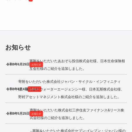
令和2年度寄附企業一覧
お知らせ
寄附をいただいたあおぞら投信株式会社様、日本生命保険相
令和8年6月29日
お知らせ
互会社様のご紹介を追加しました。
寄附をいただいた株式会社ジャパン・サイクル・インフィニティ
令和8年6月4日
様、株式会社ウォーターエージェンシー様、日本瓦斯株式会社様、
お知らせ
野村アセットマネジメント株式会社様のご紹介を追加しました。
寄附をいただいた株式会社三井住友ファイナンス&リース株
令和8年5月25日
お知らせ
式会社様のご紹介を追加しました。
寄附をいただいた株式会社セブン‐イレブン・ジャパン様の