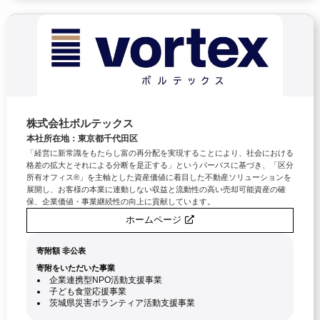
株式会社ボルテックス
本社所在地：東京都千代田区
「経営に新常識をもたらし富の再分配を実現することにより、社会における
格差の拡大とそれによる分断を是正する」というパーパスに基づき、「区分
所有オフィス®」を主軸とした資産価値に着目した不動産ソリューションを
展開し、お客様の本業に連動しない収益と流動性の高い売却可能資産の確
保、企業価値・事業継続性の向上に貢献しています。
ホームページ
寄附額 非公表
寄附をいただいた事業
企業連携型NPO活動支援事業
子ども食堂応援事業
茨城県災害ボランティア活動支援事業