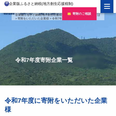
企業版ふるさと納税(地方創生応援税制)
企業版ふるさと納税とは
寄附のご相談
寄附対象事業
茨城県のご紹介
企業版ふるさと納税とは
企業版ふるさと納税(地方創生応援税制)
>
企業版ふるさと納税とは
>
寄附をいただいた企業様
>
令和7年度寄附企業一覧
制度の概要
寄附対象事業のご紹介
寄附の方法
新しい豊かさを推進する事業
茨城県のご紹介
企業版ふるさと納税(人材派遣型)
新しい安心安全を推進する事業
茨城のポテンシャル
寄附をいただいた企業様
寄附をいただいた企業様
新しい人財育成を推進する事業
「新しい茨城」への4つのチャレンジ
令和7年度寄附企業一覧
令和7年度寄附企業一覧
新しい夢・希望を推進する事業
令和6年度寄附企業一覧
事業検索フォーム
令和5年度寄附企業一覧
令和4年度寄附企業一覧
令和7年度に寄附をいただいた企業
様
令和3年度寄附企業一覧