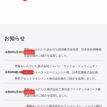
令和2年度寄附企業一覧
お知らせ
寄附をいただいたあおぞら投信株式会社様、日本生命保険相
令和8年6月29日
お知らせ
互会社様のご紹介を追加しました。
寄附をいただいた株式会社ジャパン・サイクル・インフィニティ
令和8年6月4日
様、株式会社ウォーターエージェンシー様、日本瓦斯株式会社様、
お知らせ
野村アセットマネジメント株式会社様のご紹介を追加しました。
寄附をいただいた株式会社三井住友ファイナンス&リース株
令和8年5月25日
お知らせ
式会社様のご紹介を追加しました。
寄附をいただいた株式会社セブン‐イレブン・ジャパン様の