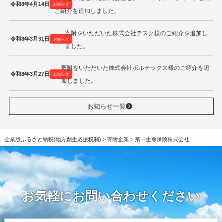
令和8年4月14日
お知らせ
ご紹介を追加しました。
寄附をいただいた株式会社テスク様のご紹介を追加し
令和8年3月31日
お知らせ
ました。
寄附をいただいた株式会社ボルテックス様のご紹介を追
令和8年3月27日
お知らせ
加しました。
お知らせ一覧
企業版ふるさと納税(地方創生応援税制)
>
寄附企業
>
第一生命保険株式会社
お気軽にお問い合わせください