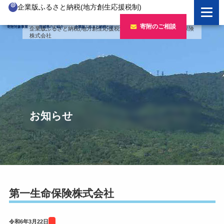
企業版ふるさと納税(地方創生応援税制)
企業版ふるさと納税とは
寄附のご相談
寄附対象事業
茨城県のご紹介
企業版ふるさと納税とは
企業版ふるさと納税(地方創生応援税制)
>
寄附企業
>
第一生命保険
株式会社
制度の概要
寄附対象事業のご紹介
寄附の方法
新しい豊かさを推進する事業
茨城県のご紹介
企業版ふるさと納税(人材派遣型)
新しい安心安全を推進する事業
茨城のポテンシャル
寄附をいただいた企業様
寄附をいただいた企業様
新しい人財育成を推進する事業
「新しい茨城」への4つのチャレンジ
お知らせ
令和7年度寄附企業一覧
新しい夢・希望を推進する事業
令和6年度寄附企業一覧
事業検索フォーム
令和5年度寄附企業一覧
令和4年度寄附企業一覧
第一生命保険株式会社
令和3年度寄附企業一覧
令和6年3月22日