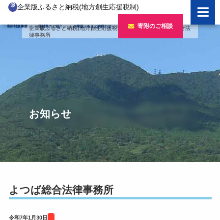
企業版ふるさと納税(地方創生応援税制)
企業版ふるさと納税とは
寄附のご相談
寄附対象事業
茨城県のご紹介
企業版ふるさと納税とは
企業版ふるさと納税(地方創生応援税制)
>
寄附企業
>
よつば総合法
律事務所
制度の概要
寄附対象事業のご紹介
寄附の方法
新しい豊かさを推進する事業
茨城県のご紹介
企業版ふるさと納税(人材派遣型)
新しい安心安全を推進する事業
茨城のポテンシャル
寄附をいただいた企業様
寄附をいただいた企業様
新しい人財育成を推進する事業
「新しい茨城」への4つのチャレンジ
お知らせ
令和7年度寄附企業一覧
新しい夢・希望を推進する事業
令和6年度寄附企業一覧
事業検索フォーム
令和5年度寄附企業一覧
令和4年度寄附企業一覧
よつば総合法律事務所
令和3年度寄附企業一覧
令和7年1月30日