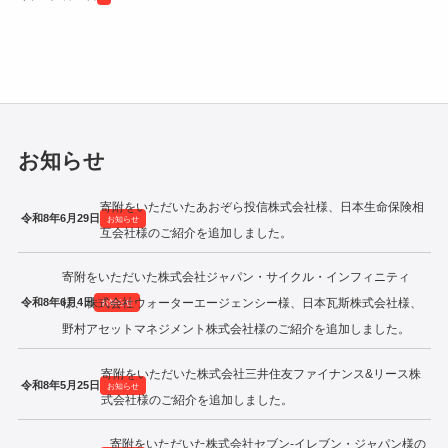
令和2年度寄附企業一覧
お知らせ
寄附をいただいたあおぞら投信株式会社様、日本生命保険相
令和8年6月29日
お知らせ
互会社様のご紹介を追加しました。
寄附をいただいた株式会社ジャパン・サイクル・インフィニティ
令和8年6月4日
様、株式会社ウォーターエージェンシー様、日本瓦斯株式会社様、
お知らせ
野村アセットマネジメント株式会社様のご紹介を追加しました。
寄附をいただいた株式会社三井住友ファイナンス&リース株
令和8年5月25日
お知らせ
式会社様のご紹介を追加しました。
寄附をいただいた株式会社セブン‐イレブン・ジャパン様の