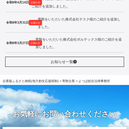
令和8年4月14日
お知らせ
ご紹介を追加しました。
寄附をいただいた株式会社テスク様のご紹介を追加し
令和8年3月31日
お知らせ
ました。
寄附をいただいた株式会社ボルテックス様のご紹介を追
令和8年3月27日
お知らせ
加しました。
お知らせ一覧
企業版ふるさと納税(地方創生応援税制)
>
寄附企業
>
よつば総合法律事務所
お気軽にお問い合わせください