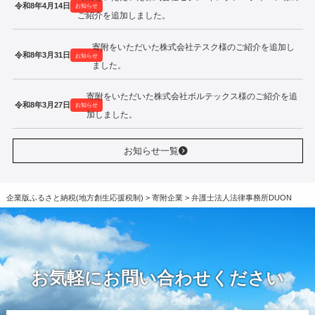
令和8年4月14日
お知らせ
ご紹介を追加しました。
寄附をいただいた株式会社テスク様のご紹介を追加し
令和8年3月31日
お知らせ
ました。
寄附をいただいた株式会社ボルテックス様のご紹介を追
令和8年3月27日
お知らせ
加しました。
お知らせ一覧
企業版ふるさと納税(地方創生応援税制)
>
寄附企業
>
弁護士法人法律事務所DUON
お気軽にお問い合わせください