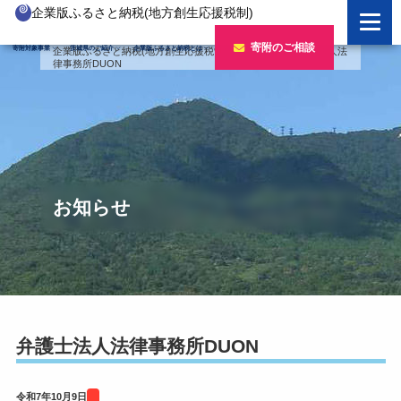
企業版ふるさと納税(地方創生応援税制)
企業版ふるさと納税とは
寄附のご相談
寄附対象事業
茨城県のご紹介
企業版ふるさと納税とは
企業版ふるさと納税(地方創生応援税制)
>
寄附企業
>
弁護士法人法
律事務所DUON
制度の概要
寄附対象事業のご紹介
寄附の方法
新しい豊かさを推進する事業
茨城県のご紹介
企業版ふるさと納税(人材派遣型)
新しい安心安全を推進する事業
茨城のポテンシャル
寄附をいただいた企業様
寄附をいただいた企業様
新しい人財育成を推進する事業
「新しい茨城」への4つのチャレンジ
お知らせ
令和7年度寄附企業一覧
新しい夢・希望を推進する事業
令和6年度寄附企業一覧
事業検索フォーム
令和5年度寄附企業一覧
令和4年度寄附企業一覧
弁護士法人法律事務所DUON
令和3年度寄附企業一覧
令和7年10月9日