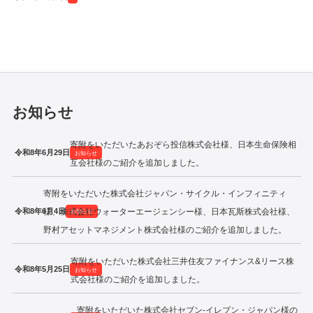
令和2年度寄附企業一覧
お知らせ
寄附をいただいたあおぞら投信株式会社様、日本生命保険相
令和8年6月29日
お知らせ
互会社様のご紹介を追加しました。
寄附をいただいた株式会社ジャパン・サイクル・インフィニティ
令和8年6月4日
様、株式会社ウォーターエージェンシー様、日本瓦斯株式会社様、
お知らせ
野村アセットマネジメント株式会社様のご紹介を追加しました。
寄附をいただいた株式会社三井住友ファイナンス&リース株
令和8年5月25日
お知らせ
式会社様のご紹介を追加しました。
寄附をいただいた株式会社セブン‐イレブン・ジャパン様の