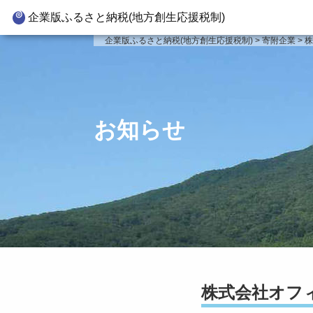
企業版ふるさと納税(地方創生応援税制)
企業版ふるさと納税とは
寄附対
企業版ふるさと納税(地方創生応援税制)
>
寄附企業
>
制度の概要
新
寄附の方法
新
企業版ふるさと納税(人材派遣
新
お知らせ
型)
新
寄附をいただいた企業様
事
株式会社オフ