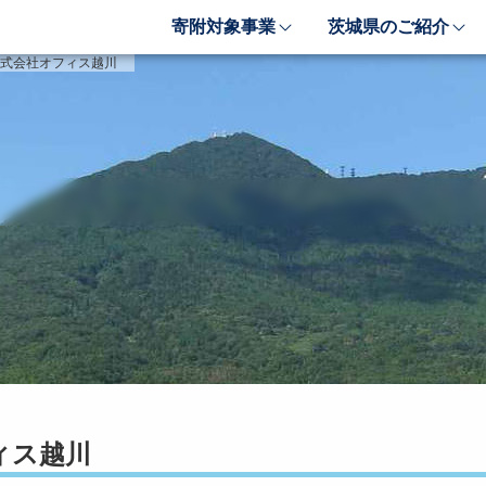
寄附対象事業
茨城県のご紹介
象事業のご紹介
茨城県のご紹介
株式会社オフィス越川
しい豊かさを推進する事業
茨城のポテンシャル
しい安心安全を推進する事業
「新しい茨城」への4つ
しい人財育成を推進する事業
レンジ
しい夢・希望を推進する事業
業検索フォーム
ィス越川