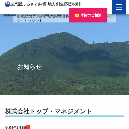
企業版ふるさと納税(地方創生応援税制)
企業版ふるさと納税とは
寄附のご相談
寄附対象事業
茨城県のご紹介
企業版ふるさと納税とは
企業版ふるさと納税(地方創生応援税制)
>
寄附企業
>
株式会社トッ
プ・マネジメント
制度の概要
寄附対象事業のご紹介
寄附の方法
新しい豊かさを推進する事業
茨城県のご紹介
企業版ふるさと納税(人材派遣型)
新しい安心安全を推進する事業
茨城のポテンシャル
寄附をいただいた企業様
寄附をいただいた企業様
新しい人財育成を推進する事業
「新しい茨城」への4つのチャレンジ
お知らせ
令和7年度寄附企業一覧
新しい夢・希望を推進する事業
令和6年度寄附企業一覧
事業検索フォーム
令和5年度寄附企業一覧
令和4年度寄附企業一覧
株式会社トップ・マネジメント
令和3年度寄附企業一覧
令和8年1月8日