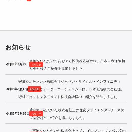
令和2年度寄附企業一覧
お知らせ
寄附をいただいたあおぞら投信株式会社様、日本生命保険相
令和8年6月29日
お知らせ
互会社様のご紹介を追加しました。
寄附をいただいた株式会社ジャパン・サイクル・インフィニティ
令和8年6月4日
様、株式会社ウォーターエージェンシー様、日本瓦斯株式会社様、
お知らせ
野村アセットマネジメント株式会社様のご紹介を追加しました。
寄附をいただいた株式会社三井住友ファイナンス&リース株
令和8年5月25日
お知らせ
式会社様のご紹介を追加しました。
寄附をいただいた株式会社セブン‐イレブン・ジャパン様の