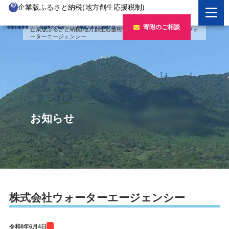
企業版ふるさと納税(地方創生応援税制)
企業版ふるさと納税とは
寄附のご相談
寄附対象事業
茨城県のご紹介
企業版ふるさと納税とは
企業版ふるさと納税(地方創生応援税制)
>
寄附企業
>
株式会社ウォ
ーターエージェンシー
制度の概要
寄附対象事業のご紹介
寄附の方法
新しい豊かさを推進する事業
茨城県のご紹介
企業版ふるさと納税(人材派遣型)
新しい安心安全を推進する事業
茨城のポテンシャル
寄附をいただいた企業様
寄附をいただいた企業様
新しい人財育成を推進する事業
「新しい茨城」への4つのチャレンジ
お知らせ
令和7年度寄附企業一覧
新しい夢・希望を推進する事業
令和6年度寄附企業一覧
事業検索フォーム
令和5年度寄附企業一覧
令和4年度寄附企業一覧
株式会社ウォーターエージェンシー
令和3年度寄附企業一覧
令和8年6月4日