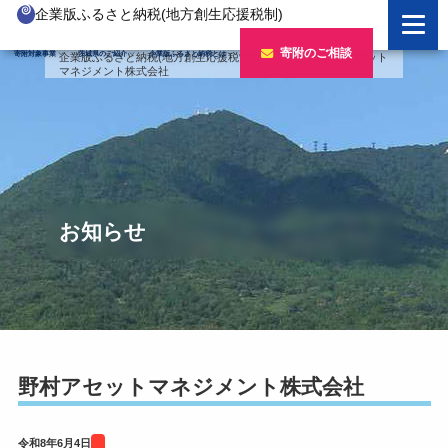
企業版ふるさと納税(地方創生応援税制)
企業版ふるさと納税とは
寄附のご相談
寄附対象事業
茨城県のご紹介
企業版ふるさと納税とは
企業版ふるさと納税(地方創生応援税制)
>
寄附企業
>
野村アセット
マネジメント株式会社
制度の概要
寄附対象事業のご紹介
寄附の方法
新しい豊かさを推進する事業
茨城県のご紹介
企業版ふるさと納税(人材派遣型)
新しい安心安全を推進する事業
茨城のポテンシャル
寄附をいただいた企業様
寄附をいただいた企業様
新しい人財育成を推進する事業
「新しい茨城」への4つのチャレンジ
お知らせ
令和7年度寄附企業一覧
新しい夢・希望を推進する事業
令和6年度寄附企業一覧
事業検索フォーム
令和5年度寄附企業一覧
令和4年度寄附企業一覧
野村アセットマネジメント株式会社
令和3年度寄附企業一覧
令和8年6月4日