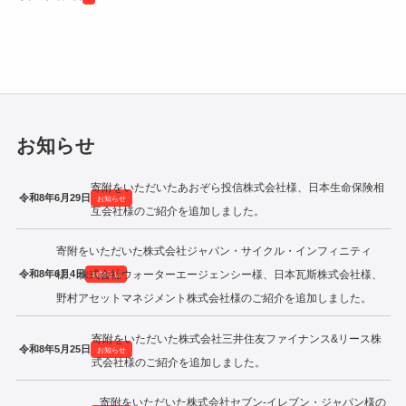
令和2年度寄附企業一覧
お知らせ
寄附をいただいたあおぞら投信株式会社様、日本生命保険相
令和8年6月29日
お知らせ
互会社様のご紹介を追加しました。
寄附をいただいた株式会社ジャパン・サイクル・インフィニティ
令和8年6月4日
様、株式会社ウォーターエージェンシー様、日本瓦斯株式会社様、
お知らせ
野村アセットマネジメント株式会社様のご紹介を追加しました。
寄附をいただいた株式会社三井住友ファイナンス&リース株
令和8年5月25日
お知らせ
式会社様のご紹介を追加しました。
寄附をいただいた株式会社セブン‐イレブン・ジャパン様の