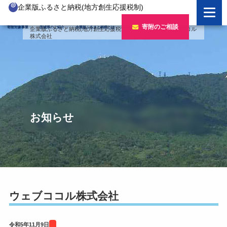
企業版ふるさと納税(地方創生応援税制)
企業版ふるさと納税とは
寄附のご相談
寄附対象事業
茨城県のご紹介
企業版ふるさと納税とは
企業版ふるさと納税(地方創生応援税制)
>
寄附企業
>
ウェブココル
株式会社
制度の概要
寄附対象事業のご紹介
寄附の方法
新しい豊かさを推進する事業
茨城県のご紹介
企業版ふるさと納税(人材派遣型)
新しい安心安全を推進する事業
茨城のポテンシャル
寄附をいただいた企業様
寄附をいただいた企業様
新しい人財育成を推進する事業
「新しい茨城」への4つのチャレンジ
お知らせ
令和7年度寄附企業一覧
新しい夢・希望を推進する事業
令和6年度寄附企業一覧
事業検索フォーム
令和5年度寄附企業一覧
令和4年度寄附企業一覧
ウェブココル株式会社
令和3年度寄附企業一覧
令和5年11月9日