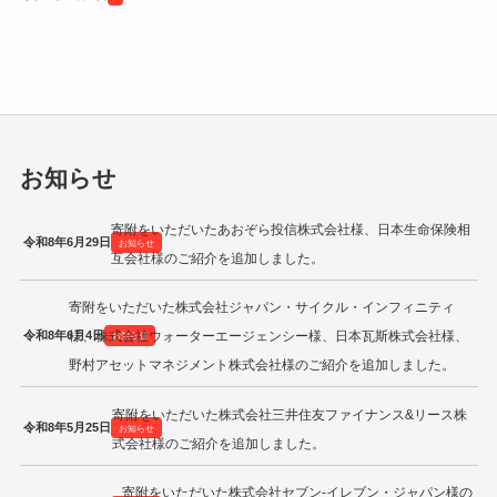
令和2年度寄附企業一覧
お知らせ
寄附をいただいたあおぞら投信株式会社様、日本生命保険相
令和8年6月29日
お知らせ
互会社様のご紹介を追加しました。
寄附をいただいた株式会社ジャパン・サイクル・インフィニティ
令和8年6月4日
様、株式会社ウォーターエージェンシー様、日本瓦斯株式会社様、
お知らせ
野村アセットマネジメント株式会社様のご紹介を追加しました。
寄附をいただいた株式会社三井住友ファイナンス&リース株
令和8年5月25日
お知らせ
式会社様のご紹介を追加しました。
寄附をいただいた株式会社セブン‐イレブン・ジャパン様の