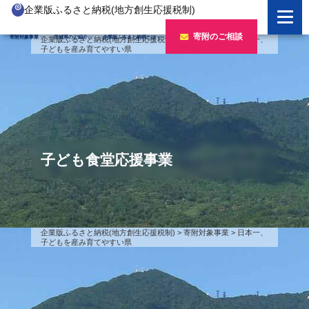
企業版ふるさと納税(地方創生応援税制)
企業版ふるさと納税とは
寄附のご相談
寄附対象事業
茨城県のご紹介
企業版ふるさと納税とは
企業版ふるさと納税(地方創生応援税制)
>
寄附対象事業
>
日本一、
子どもを産み育てやすい県
制度の概要
寄附対象事業のご紹介
寄附の方法
新しい豊かさを推進する事業
茨城県のご紹介
企業版ふるさと納税(人材派遣型)
新しい安心安全を推進する事業
茨城のポテンシャル
寄附をいただいた企業様
寄附をいただいた企業様
新しい人財育成を推進する事業
「新しい茨城」への4つのチャレンジ
子ども食堂応援事業
令和7年度寄附企業一覧
新しい夢・希望を推進する事業
令和6年度寄附企業一覧
事業検索フォーム
令和5年度寄附企業一覧
企業版ふるさと納税(地方創生応援税制)
>
寄附対象事業
>
日本一、
子どもを産み育てやすい県
令和4年度寄附企業一覧
令和3年度寄附企業一覧