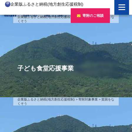
企業版ふるさと納税(地方創生応援税制)
企業版ふるさと納税とは
寄附のご相談
寄附対象事業
茨城県のご紹介
企業版ふるさと納税とは
企業版ふるさと納税(地方創生応援税制)
>
寄附対象事業
>
貧困をな
くそう
制度の概要
寄附対象事業のご紹介
寄附の方法
新しい豊かさを推進する事業
茨城県のご紹介
企業版ふるさと納税(人材派遣型)
新しい安心安全を推進する事業
茨城のポテンシャル
寄附をいただいた企業様
寄附をいただいた企業様
新しい人財育成を推進する事業
「新しい茨城」への4つのチャレンジ
子ども食堂応援事業
令和7年度寄附企業一覧
新しい夢・希望を推進する事業
令和6年度寄附企業一覧
事業検索フォーム
令和5年度寄附企業一覧
企業版ふるさと納税(地方創生応援税制)
>
寄附対象事業
>
貧困をな
くそう
令和4年度寄附企業一覧
令和3年度寄附企業一覧