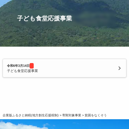
令和2年度寄附企業一覧
子ども食堂応援事業
令和6年3月14日
子ども食堂応援事業
企業版ふるさと納税(地方創生応援税制)
>
寄附対象事業
>
貧困をなくそう