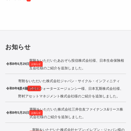
令和2年度寄附企業一覧
お知らせ
寄附をいただいたあおぞら投信株式会社様、日本生命保険相
令和8年6月29日
お知らせ
互会社様のご紹介を追加しました。
寄附をいただいた株式会社ジャパン・サイクル・インフィニティ
令和8年6月4日
様、株式会社ウォーターエージェンシー様、日本瓦斯株式会社様、
お知らせ
野村アセットマネジメント株式会社様のご紹介を追加しました。
寄附をいただいた株式会社三井住友ファイナンス&リース株
令和8年5月25日
お知らせ
式会社様のご紹介を追加しました。
寄附をいただいた株式会社セブン‐イレブン・ジャパン様の