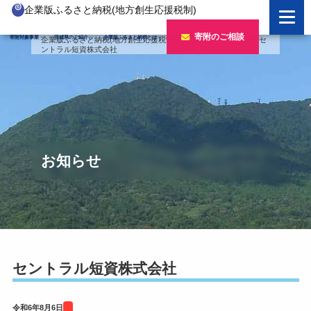
企業版ふるさと納税(地方創生応援税制)
企業版ふるさと納税とは
寄附のご相談
寄附対象事業
茨城県のご紹介
企業版ふるさと納税とは
企業版ふるさと納税(地方創生応援税制)
>
バナー
>
令和6年度
>
セ
ントラル短資株式会社
制度の概要
寄附対象事業のご紹介
寄附の方法
新しい豊かさを推進する事業
茨城県のご紹介
企業版ふるさと納税(人材派遣型)
新しい安心安全を推進する事業
茨城のポテンシャル
寄附をいただいた企業様
寄附をいただいた企業様
新しい人財育成を推進する事業
「新しい茨城」への4つのチャレンジ
お知らせ
令和7年度寄附企業一覧
新しい夢・希望を推進する事業
令和6年度寄附企業一覧
事業検索フォーム
令和5年度寄附企業一覧
令和4年度寄附企業一覧
セントラル短資株式会社
令和3年度寄附企業一覧
令和6年8月6日