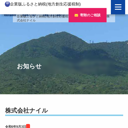
企業版ふるさと納税(地方創生応援税制)
企業版ふるさと納税とは
寄附のご相談
寄附対象事業
茨城県のご紹介
企業版ふるさと納税とは
企業版ふるさと納税(地方創生応援税制)
>
バナー
>
令和6年度
>
株
式会社ナイル
制度の概要
寄附対象事業のご紹介
寄附の方法
新しい豊かさを推進する事業
茨城県のご紹介
企業版ふるさと納税(人材派遣型)
新しい安心安全を推進する事業
茨城のポテンシャル
寄附をいただいた企業様
寄附をいただいた企業様
新しい人財育成を推進する事業
「新しい茨城」への4つのチャレンジ
お知らせ
令和7年度寄附企業一覧
新しい夢・希望を推進する事業
令和6年度寄附企業一覧
事業検索フォーム
令和5年度寄附企業一覧
令和4年度寄附企業一覧
株式会社ナイル
令和3年度寄附企業一覧
令和6年9月3日