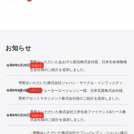
令和2年度寄附企業一覧
お知らせ
寄附をいただいたあおぞら投信株式会社様、日本生命保険相
令和8年6月29日
お知らせ
互会社様のご紹介を追加しました。
寄附をいただいた株式会社ジャパン・サイクル・インフィニティ
令和8年6月4日
様、株式会社ウォーターエージェンシー様、日本瓦斯株式会社様、
お知らせ
野村アセットマネジメント株式会社様のご紹介を追加しました。
寄附をいただいた株式会社三井住友ファイナンス&リース株
令和8年5月25日
お知らせ
式会社様のご紹介を追加しました。
寄附をいただいた株式会社セブン‐イレブン・ジャパン様の