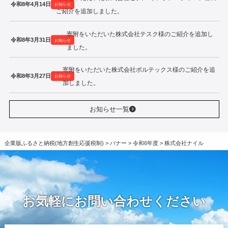
令和8年4月14日
お知らせ
ご紹介を追加しました。
寄附をいただいた株式会社テスク様のご紹介を追加し
令和8年3月31日
お知らせ
ました。
寄附をいただいた株式会社ボルテックス様のご紹介を追
令和8年3月27日
お知らせ
加しました。
お知らせ一覧
企業版ふるさと納税(地方創生応援税制)
>
バナー
>
令和6年度
>
株式会社ナイル
お気軽にお問い合わせください