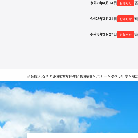
令和8年4月14日
お知らせ
令和8年3月31日
お知らせ
令和8年3月27日
お知らせ
企業版ふるさと納税(地方創生応援税制)
>
バナー
>
令和6年度
>
株式