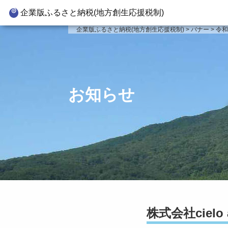
企業版ふるさと納税(地方創生応援税制)
企業版ふるさと納税とは
寄附対
企業版ふるさと納税(地方創生応援税制)
>
バナー
>
令和
制度の概要
新
寄附の方法
新
企業版ふるさと納税(人材派遣
新
お知らせ
型)
新
寄附をいただいた企業様
事
株式会社cielo 