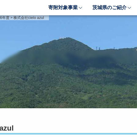
寄附対象事業
茨城県のご紹介
象事業のご紹介
茨城県のご紹介
6年度
>
株式会社cielo azul
しい豊かさを推進する事業
茨城のポテンシャル
しい安心安全を推進する事業
「新しい茨城」への4つ
しい人財育成を推進する事業
レンジ
しい夢・希望を推進する事業
業検索フォーム
azul