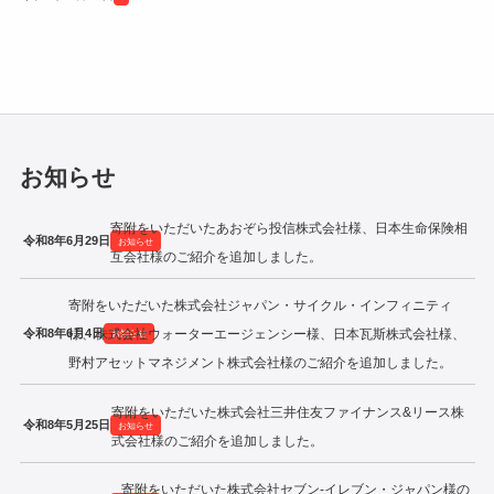
令和2年度寄附企業一覧
お知らせ
寄附をいただいたあおぞら投信株式会社様、日本生命保険相
令和8年6月29日
お知らせ
互会社様のご紹介を追加しました。
寄附をいただいた株式会社ジャパン・サイクル・インフィニティ
令和8年6月4日
様、株式会社ウォーターエージェンシー様、日本瓦斯株式会社様、
お知らせ
野村アセットマネジメント株式会社様のご紹介を追加しました。
寄附をいただいた株式会社三井住友ファイナンス&リース株
令和8年5月25日
お知らせ
式会社様のご紹介を追加しました。
寄附をいただいた株式会社セブン‐イレブン・ジャパン様の