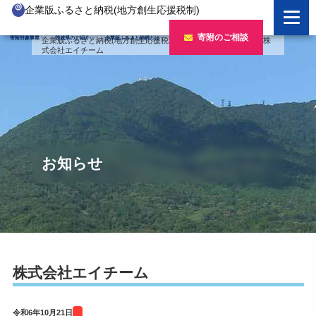
企業版ふるさと納税(地方創生応援税制)
企業版ふるさと納税とは
寄附のご相談
寄附対象事業
茨城県のご紹介
企業版ふるさと納税とは
企業版ふるさと納税(地方創生応援税制)
>
バナー
>
令和6年度
>
株
式会社エイチーム
制度の概要
寄附対象事業のご紹介
寄附の方法
新しい豊かさを推進する事業
茨城県のご紹介
企業版ふるさと納税(人材派遣型)
新しい安心安全を推進する事業
茨城のポテンシャル
寄附をいただいた企業様
寄附をいただいた企業様
新しい人財育成を推進する事業
「新しい茨城」への4つのチャレンジ
お知らせ
令和7年度寄附企業一覧
新しい夢・希望を推進する事業
令和6年度寄附企業一覧
事業検索フォーム
令和5年度寄附企業一覧
令和4年度寄附企業一覧
株式会社エイチーム
令和3年度寄附企業一覧
令和6年10月21日