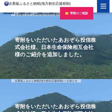
企業版ふるさと納税(地方創生応援税制)
企業版ふるさと納税とは
寄附のご相談
寄附対象事業
茨城県のご紹介
企業版ふるさと納税とは
企業版ふるさと納税(地方創生応援税制)
>
お知らせ
制度の概要
寄附対象事業のご紹介
寄附の方法
新しい豊かさを推進する事業
茨城県のご紹介
寄附をいただいたあおぞら投信株
企業版ふるさと納税(人材派遣型)
新しい安心安全を推進する事業
茨城のポテンシャル
寄附をいただいた企業様
式会社様、日本生命保険相互会社
様のご紹介を追加しました。
寄附をいただいた企業様
新しい人財育成を推進する事業
「新しい茨城」への4つのチャレンジ
令和7年度寄附企業一覧
新しい夢・希望を推進する事業
令和6年度寄附企業一覧
事業検索フォーム
令和5年度寄附企業一覧
企業版ふるさと納税(地方創生応援税制)
>
お知らせ
令和4年度寄附企業一覧
令和3年度寄附企業一覧
寄附をいただいたあおぞら投信株