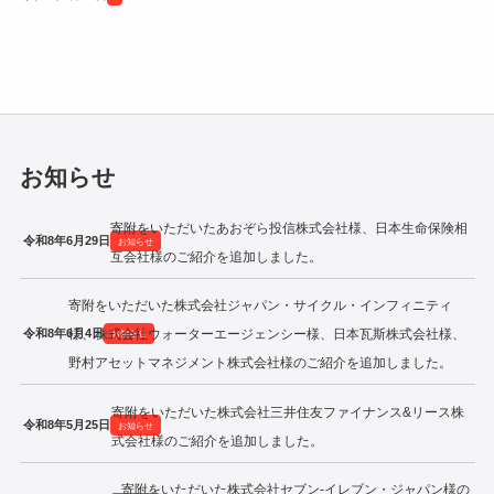
令和2年度寄附企業一覧
お知らせ
寄附をいただいたあおぞら投信株式会社様、日本生命保険相
令和8年6月29日
お知らせ
互会社様のご紹介を追加しました。
寄附をいただいた株式会社ジャパン・サイクル・インフィニティ
令和8年6月4日
様、株式会社ウォーターエージェンシー様、日本瓦斯株式会社様、
お知らせ
野村アセットマネジメント株式会社様のご紹介を追加しました。
寄附をいただいた株式会社三井住友ファイナンス&リース株
令和8年5月25日
お知らせ
式会社様のご紹介を追加しました。
寄附をいただいた株式会社セブン‐イレブン・ジャパン様の