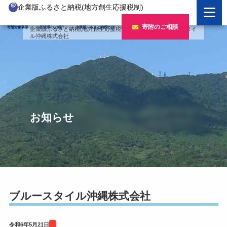
企業版ふるさと納税(地方創生応援税制)
企業版ふるさと納税とは
寄附のご相談
寄附対象事業
茨城県のご紹介
企業版ふるさと納税とは
企業版ふるさと納税(地方創生応援税制)
>
寄附企業
>
ブルースタイ
ル沖縄株式会社
制度の概要
寄附対象事業のご紹介
寄附の方法
新しい豊かさを推進する事業
茨城県のご紹介
企業版ふるさと納税(人材派遣型)
新しい安心安全を推進する事業
茨城のポテンシャル
寄附をいただいた企業様
寄附をいただいた企業様
新しい人財育成を推進する事業
「新しい茨城」への4つのチャレンジ
お知らせ
令和7年度寄附企業一覧
新しい夢・希望を推進する事業
令和6年度寄附企業一覧
事業検索フォーム
令和5年度寄附企業一覧
令和4年度寄附企業一覧
ブルースタイル沖縄株式会社
令和3年度寄附企業一覧
令和6年5月21日