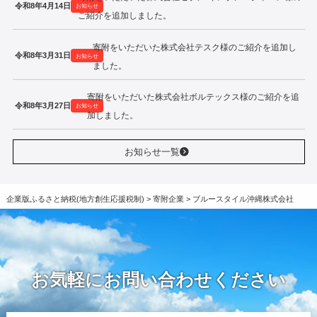
令和8年4月14日
お知らせ
ご紹介を追加しました。
寄附をいただいた株式会社テスク様のご紹介を追加し
令和8年3月31日
お知らせ
ました。
寄附をいただいた株式会社ボルテックス様のご紹介を追
令和8年3月27日
お知らせ
加しました。
お知らせ一覧
企業版ふるさと納税(地方創生応援税制)
>
寄附企業
>
ブルースタイル沖縄株式会社
お気軽にお問い合わせください