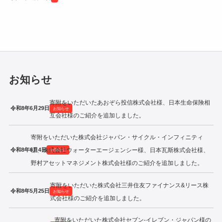
令和2年度寄附企業一覧
お知らせ
寄附をいただいたあおぞら投信株式会社様、日本生命保険相
令和8年6月29日
お知らせ
互会社様のご紹介を追加しました。
寄附をいただいた株式会社ジャパン・サイクル・インフィニティ
令和8年6月4日
様、株式会社ウォーターエージェンシー様、日本瓦斯株式会社様、
お知らせ
野村アセットマネジメント株式会社様のご紹介を追加しました。
寄附をいただいた株式会社三井住友ファイナンス&リース株
令和8年5月25日
お知らせ
式会社様のご紹介を追加しました。
寄附をいただいた株式会社セブン‐イレブン・ジャパン様の