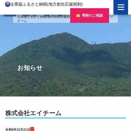
企業版ふるさと納税(地方創生応援税制)
企業版ふるさと納税とは
寄附のご相談
寄附対象事業
茨城県のご紹介
企業版ふるさと納税とは
企業版ふるさと納税(地方創生応援税制)
>
寄附企業
>
株式会社エイ
チーム
制度の概要
寄附対象事業のご紹介
寄附の方法
新しい豊かさを推進する事業
茨城県のご紹介
企業版ふるさと納税(人材派遣型)
新しい安心安全を推進する事業
茨城のポテンシャル
寄附をいただいた企業様
寄附をいただいた企業様
新しい人財育成を推進する事業
「新しい茨城」への4つのチャレンジ
お知らせ
令和7年度寄附企業一覧
新しい夢・希望を推進する事業
令和6年度寄附企業一覧
事業検索フォーム
令和5年度寄附企業一覧
令和4年度寄附企業一覧
株式会社エイチーム
令和3年度寄附企業一覧
令和6年10月21日