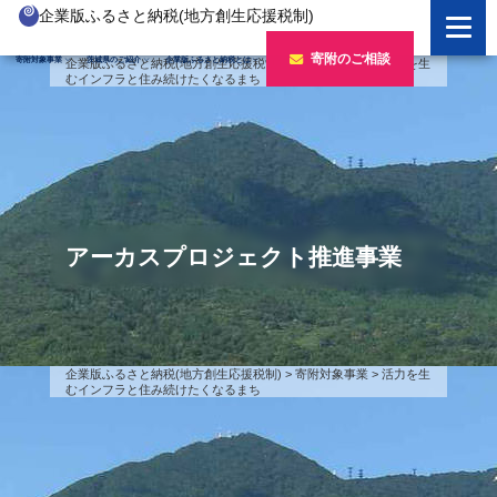
企業版ふるさと納税(地方創生応援税制)
企業版ふるさと納税とは
寄附のご相談
寄附対象事業
茨城県のご紹介
企業版ふるさと納税とは
企業版ふるさと納税(地方創生応援税制)
>
寄附対象事業
>
活力を生
むインフラと住み続けたくなるまち
制度の概要
寄附対象事業のご紹介
寄附の方法
新しい豊かさを推進する事業
茨城県のご紹介
企業版ふるさと納税(人材派遣型)
新しい安心安全を推進する事業
茨城のポテンシャル
寄附をいただいた企業様
寄附をいただいた企業様
新しい人財育成を推進する事業
「新しい茨城」への4つのチャレンジ
アーカスプロジェクト推進事業
令和7年度寄附企業一覧
新しい夢・希望を推進する事業
令和6年度寄附企業一覧
事業検索フォーム
令和5年度寄附企業一覧
企業版ふるさと納税(地方創生応援税制)
>
寄附対象事業
>
活力を生
むインフラと住み続けたくなるまち
令和4年度寄附企業一覧
令和3年度寄附企業一覧