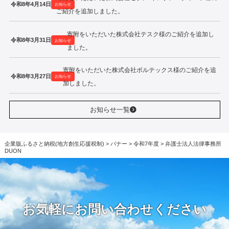
令和8年4月14日
お知らせ
ご紹介を追加しました。
寄附をいただいた株式会社テスク様のご紹介を追加し
令和8年3月31日
お知らせ
ました。
寄附をいただいた株式会社ボルテックス様のご紹介を追
令和8年3月27日
お知らせ
加しました。
お知らせ一覧
企業版ふるさと納税(地方創生応援税制)
>
バナー
>
令和7年度
>
弁護士法人法律事務所
DUON
お気軽にお問い合わせください