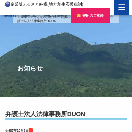
企業版ふるさと納税(地方創生応援税制)
企業版ふるさと納税とは
寄附のご相談
寄附対象事業
茨城県のご紹介
企業版ふるさと納税とは
企業版ふるさと納税(地方創生応援税制)
>
バナー
>
令和7年度
>
弁
護士法人法律事務所DUON
制度の概要
寄附対象事業のご紹介
寄附の方法
新しい豊かさを推進する事業
茨城県のご紹介
企業版ふるさと納税(人材派遣型)
新しい安心安全を推進する事業
茨城のポテンシャル
寄附をいただいた企業様
寄附をいただいた企業様
新しい人財育成を推進する事業
「新しい茨城」への4つのチャレンジ
お知らせ
令和7年度寄附企業一覧
新しい夢・希望を推進する事業
令和6年度寄附企業一覧
事業検索フォーム
令和5年度寄附企業一覧
令和4年度寄附企業一覧
弁護士法人法律事務所DUON
令和3年度寄附企業一覧
令和7年10月9日