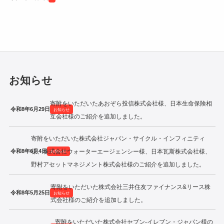
令和2年度寄附企業一覧
お知らせ
寄附をいただいたあおぞら投信株式会社様、日本生命保険相
令和8年6月29日
お知らせ
互会社様のご紹介を追加しました。
寄附をいただいた株式会社ジャパン・サイクル・インフィニティ
令和8年6月4日
様、株式会社ウォーターエージェンシー様、日本瓦斯株式会社様、
お知らせ
野村アセットマネジメント株式会社様のご紹介を追加しました。
寄附をいただいた株式会社三井住友ファイナンス&リース株
令和8年5月25日
お知らせ
式会社様のご紹介を追加しました。
寄附をいただいた株式会社セブン‐イレブン・ジャパン様の