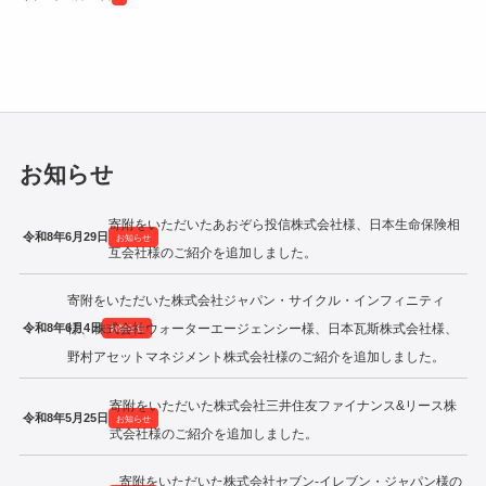
令和2年度寄附企業一覧
お知らせ
寄附をいただいたあおぞら投信株式会社様、日本生命保険相
令和8年6月29日
お知らせ
互会社様のご紹介を追加しました。
寄附をいただいた株式会社ジャパン・サイクル・インフィニティ
令和8年6月4日
様、株式会社ウォーターエージェンシー様、日本瓦斯株式会社様、
お知らせ
野村アセットマネジメント株式会社様のご紹介を追加しました。
寄附をいただいた株式会社三井住友ファイナンス&リース株
令和8年5月25日
お知らせ
式会社様のご紹介を追加しました。
寄附をいただいた株式会社セブン‐イレブン・ジャパン様の