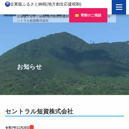
企業版ふるさと納税(地方創生応援税制)
企業版ふるさと納税とは
寄附のご相談
寄附対象事業
茨城県のご紹介
企業版ふるさと納税とは
企業版ふるさと納税(地方創生応援税制)
>
バナー
>
令和7年度
>
セ
ントラル短資株式会社
制度の概要
寄附対象事業のご紹介
寄附の方法
新しい豊かさを推進する事業
茨城県のご紹介
企業版ふるさと納税(人材派遣型)
新しい安心安全を推進する事業
茨城のポテンシャル
寄附をいただいた企業様
寄附をいただいた企業様
新しい人財育成を推進する事業
「新しい茨城」への4つのチャレンジ
お知らせ
令和7年度寄附企業一覧
新しい夢・希望を推進する事業
令和6年度寄附企業一覧
事業検索フォーム
令和5年度寄附企業一覧
令和4年度寄附企業一覧
セントラル短資株式会社
令和3年度寄附企業一覧
令和7年11月28日