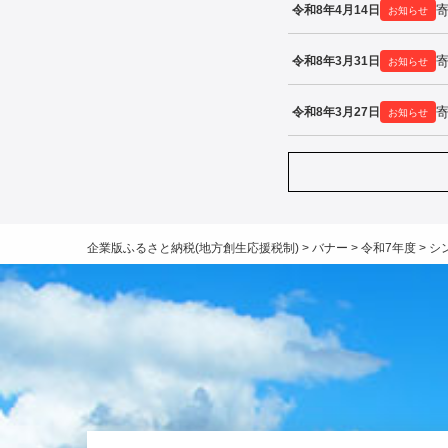
令和8年4月14日
お知らせ
令和8年3月31日
お知らせ
令和8年3月27日
お知らせ
企業版ふるさと納税(地方創生応援税制)
>
バナー
>
令和7年度
>
シ