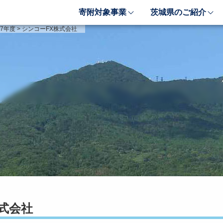
寄附対象事業
茨城県のご紹介
象事業のご紹介
茨城県のご紹介
7年度
>
シンコーFX株式会社
しい豊かさを推進する事業
茨城のポテンシャル
しい安心安全を推進する事業
「新しい茨城」への4つ
しい人財育成を推進する事業
レンジ
しい夢・希望を推進する事業
業検索フォーム
式会社