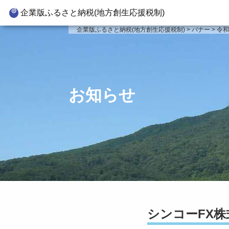
企業版ふるさと納税(地方創生応援税制)
企業版ふるさと納税とは
寄附対
企業版ふるさと納税(地方創生応援税制)
>
バナー
>
令和
制度の概要
新
寄附の方法
新
企業版ふるさと納税(人材派遣
新
お知らせ
型)
新
寄附をいただいた企業様
事
シンコーFX株