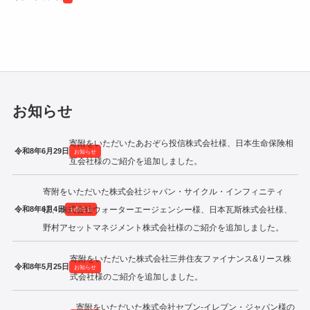
令和2年度寄附企業一覧
お知らせ
寄附をいただいたあおぞら投信株式会社様、日本生命保険相
令和8年6月29日
お知らせ
互会社様のご紹介を追加しました。
寄附をいただいた株式会社ジャパン・サイクル・インフィニティ
令和8年6月4日
様、株式会社ウォーターエージェンシー様、日本瓦斯株式会社様、
お知らせ
野村アセットマネジメント株式会社様のご紹介を追加しました。
寄附をいただいた株式会社三井住友ファイナンス&リース株
令和8年5月25日
お知らせ
式会社様のご紹介を追加しました。
寄附をいただいた株式会社セブン‐イレブン・ジャパン様の