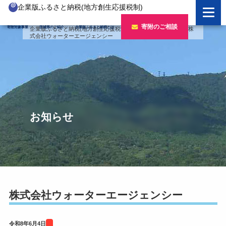
企業版ふるさと納税(地方創生応援税制)
企業版ふるさと納税とは
寄附のご相談
寄附対象事業
茨城県のご紹介
企業版ふるさと納税とは
企業版ふるさと納税(地方創生応援税制)
>
バナー
>
令和7年度
>
株
式会社ウォーターエージェンシー
制度の概要
寄附対象事業のご紹介
寄附の方法
新しい豊かさを推進する事業
茨城県のご紹介
企業版ふるさと納税(人材派遣型)
新しい安心安全を推進する事業
茨城のポテンシャル
寄附をいただいた企業様
寄附をいただいた企業様
新しい人財育成を推進する事業
「新しい茨城」への4つのチャレンジ
お知らせ
令和7年度寄附企業一覧
新しい夢・希望を推進する事業
令和6年度寄附企業一覧
事業検索フォーム
令和5年度寄附企業一覧
令和4年度寄附企業一覧
株式会社ウォーターエージェンシー
令和3年度寄附企業一覧
令和8年6月4日