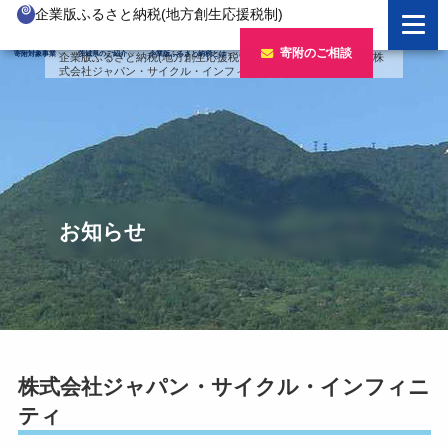
企業版ふるさと納税(地方創生応援税制)
企業版ふるさと納税とは
寄附のご相談
寄附対象事業
茨城県のご紹介
企業版ふるさと納税とは
企業版ふるさと納税(地方創生応援税制)
>
バナー
>
令和7年度
>
株
式会社ジャパン・サイクル・インフィニティ
制度の概要
寄附対象事業のご紹介
寄附の方法
新しい豊かさを推進する事業
茨城県のご紹介
企業版ふるさと納税(人材派遣型)
新しい安心安全を推進する事業
茨城のポテンシャル
寄附をいただいた企業様
寄附をいただいた企業様
新しい人財育成を推進する事業
「新しい茨城」への4つのチャレンジ
お知らせ
令和7年度寄附企業一覧
新しい夢・希望を推進する事業
令和6年度寄附企業一覧
事業検索フォーム
令和5年度寄附企業一覧
令和4年度寄附企業一覧
株式会社ジャパン・サイクル・インフィニ
ティ
令和3年度寄附企業一覧