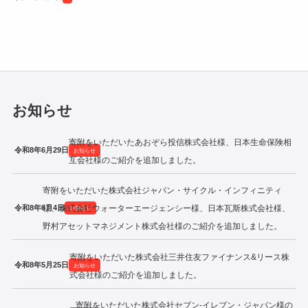
令和2年度寄附企業一覧
お知らせ
寄附をいただいたあおぞら投信株式会社様、日本生命保険相
令和8年6月29日
お知らせ
互会社様のご紹介を追加しました。
寄附をいただいた株式会社ジャパン・サイクル・インフィニティ
令和8年6月4日
様、株式会社ウォーターエージェンシー様、日本瓦斯株式会社様、
お知らせ
野村アセットマネジメント株式会社様のご紹介を追加しました。
寄附をいただいた株式会社三井住友ファイナンス&リース株
令和8年5月25日
お知らせ
式会社様のご紹介を追加しました。
寄附をいただいた株式会社セブン‐イレブン・ジャパン様の