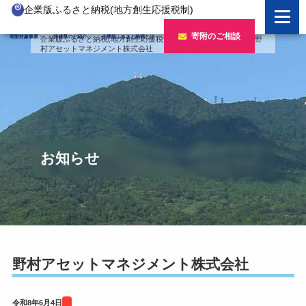
企業版ふるさと納税(地方創生応援税制)
企業版ふるさと納税とは
寄附のご相談
寄附対象事業
茨城県のご紹介
企業版ふるさと納税とは
企業版ふるさと納税(地方創生応援税制)
>
バナー
>
令和7年度
>
野
村アセットマネジメント株式会社
制度の概要
寄附対象事業のご紹介
寄附の方法
新しい豊かさを推進する事業
茨城県のご紹介
企業版ふるさと納税(人材派遣型)
新しい安心安全を推進する事業
茨城のポテンシャル
寄附をいただいた企業様
寄附をいただいた企業様
新しい人財育成を推進する事業
「新しい茨城」への4つのチャレンジ
お知らせ
令和7年度寄附企業一覧
新しい夢・希望を推進する事業
令和6年度寄附企業一覧
事業検索フォーム
令和5年度寄附企業一覧
令和4年度寄附企業一覧
野村アセットマネジメント株式会社
令和3年度寄附企業一覧
令和8年6月4日