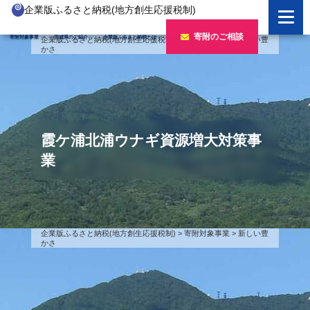
企業版ふるさと納税(地方創生応援税制)
企業版ふるさと納税とは
寄附のご相談
寄附対象事業
茨城県のご紹介
企業版ふるさと納税とは
企業版ふるさと納税(地方創生応援税制)
>
寄附対象事業
>
新しい豊
かさ
制度の概要
寄附対象事業のご紹介
寄附の方法
新しい豊かさを推進する事業
茨城県のご紹介
企業版ふるさと納税(人材派遣型)
新しい安心安全を推進する事業
茨城のポテンシャル
寄附をいただいた企業様
霞ケ浦北浦ウナギ資源増大対策事
寄附をいただいた企業様
新しい人財育成を推進する事業
「新しい茨城」への4つのチャレンジ
業
令和7年度寄附企業一覧
新しい夢・希望を推進する事業
令和6年度寄附企業一覧
事業検索フォーム
令和5年度寄附企業一覧
企業版ふるさと納税(地方創生応援税制)
>
寄附対象事業
>
新しい豊
かさ
令和4年度寄附企業一覧
令和3年度寄附企業一覧