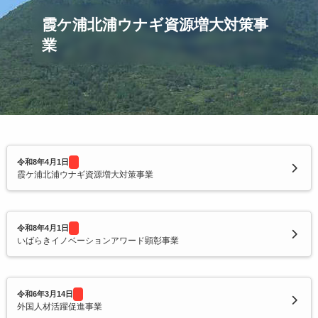
令和2年度寄附企業一覧
霞ケ浦北浦ウナギ資源増大対策事
業
令和8年4月1日
霞ケ浦北浦ウナギ資源増大対策事業
令和8年4月1日
いばらきイノベーションアワード顕彰事業
令和6年3月14日
外国人材活躍促進事業