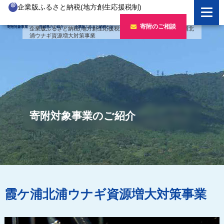
企業版ふるさと納税(地方創生応援税制)
企業版ふるさと納税とは
寄附のご相談
寄附対象事業
茨城県のご紹介
企業版ふるさと納税とは
企業版ふるさと納税(地方創生応援税制)
>
寄附対象事業
>
霞ケ浦北
浦ウナギ資源増大対策事業
制度の概要
寄附対象事業のご紹介
寄附の方法
新しい豊かさを推進する事業
茨城県のご紹介
企業版ふるさと納税(人材派遣型)
新しい安心安全を推進する事業
茨城のポテンシャル
寄附をいただいた企業様
寄附をいただいた企業様
新しい人財育成を推進する事業
「新しい茨城」への4つのチャレンジ
寄附対象事業のご紹介
令和7年度寄附企業一覧
新しい夢・希望を推進する事業
令和6年度寄附企業一覧
事業検索フォーム
令和5年度寄附企業一覧
令和4年度寄附企業一覧
霞ケ浦北浦ウナギ資源増大対策事業
令和3年度寄附企業一覧