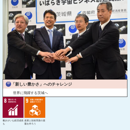
令和2年度寄附企業一覧
「新しい豊かさ」へのチャレンジ
世界に飛躍する茨城へ
働きがいも経済成長
産業と技術革新の基
も
盤を作ろう