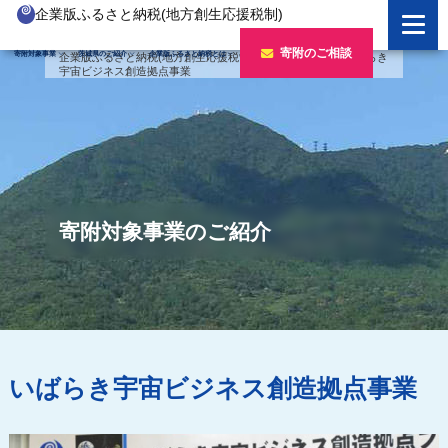
企業版ふるさと納税(地方創生応援税制)
企業版ふるさと納税とは
寄附のご相談
寄附対象事業
茨城県のご紹介
企業版ふるさと納税とは
企業版ふるさと納税(地方創生応援税制)
>
寄附対象事業
>
いばらき
宇宙ビジネス創造拠点事業
制度の概要
寄附対象事業のご紹介
寄附の方法
新しい豊かさを推進する事業
茨城県のご紹介
企業版ふるさと納税(人材派遣型)
新しい安心安全を推進する事業
茨城のポテンシャル
寄附をいただいた企業様
寄附をいただいた企業様
新しい人財育成を推進する事業
「新しい茨城」への4つのチャレンジ
寄附対象事業のご紹介
令和7年度寄附企業一覧
新しい夢・希望を推進する事業
令和6年度寄附企業一覧
事業検索フォーム
令和5年度寄附企業一覧
令和4年度寄附企業一覧
いばらき宇宙ビジネス創造拠点事業
令和3年度寄附企業一覧