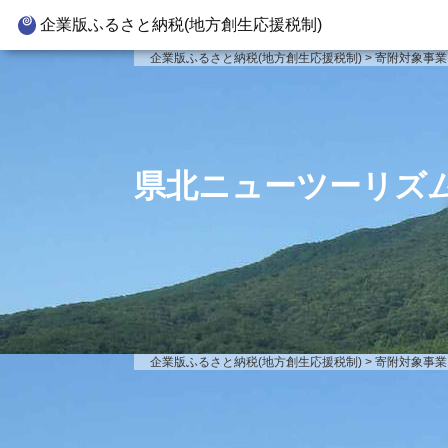
企業版ふるさと納税(地方創生応援税制)
企業版ふるさと納税とは
寄附対
企業版ふるさと納税(地方創生応援税制)
>
寄附対象事業
制度の概要
新
寄附の方法
新
企業版ふるさと納税(人材派遣
新
県北ニューツーリズ
型)
新
寄附をいただいた企業様
事
企業版ふるさと納税(地方創生応援税制)
>
寄附対象事業