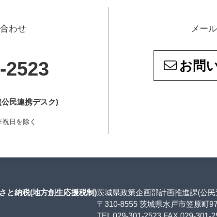
い合わせ
メール
-2523
お問
(公民連携デスク)
5 ※祝日を除く
さと納税(地方創生応援税制)
茨城県政策企画部計画推進課(公民
〒310-8555 茨城県水戸市笠原町9
TEL 029-301-2523 FAX 029-301-2