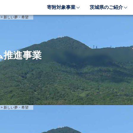
寄附対象事業
茨城県のご紹介
象事業のご紹介
茨城県のご紹介
>
新しい夢・希望
しい豊かさを推進する事業
茨城のポテンシャル
しい安心安全を推進する事業
「新しい茨城」への4つ
しい人財育成を推進する事業
レンジ
ム推進事業
しい夢・希望を推進する事業
業検索フォーム
>
新しい夢・希望