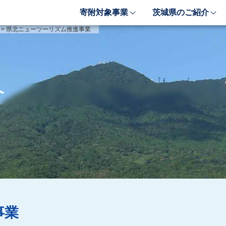
寄附対象事業
茨城県のご紹介
象事業のご紹介
茨城県のご紹介
>
県北ニューツーリズム推進事業
しい豊かさを推進する事業
茨城のポテンシャル
しい安心安全を推進する事業
「新しい茨城」への4つ
しい人財育成を推進する事業
レンジ
介
しい夢・希望を推進する事業
業検索フォーム
事業