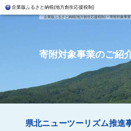
企業版ふるさと納税(地方創生応援税制)
企業版ふるさと納税とは
寄附対
企業版ふるさと納税(地方創生応援税制)
>
寄附対象事業
制度の概要
新
寄附の方法
新
企業版ふるさと納税(人材派遣
新
寄附対象事業のご紹
型)
新
寄附をいただいた企業様
事
県北ニューツーリズム推進