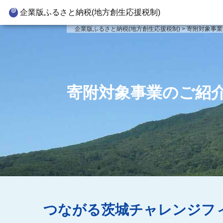
企業版ふるさと納税(地方創生応援税制)
企業版ふるさと納税とは
寄附対
企業版ふるさと納税(地方創生応援税制)
>
寄附対象事業
制度の概要
新
寄附の方法
新
企業版ふるさと納税(人材派遣
新
寄附対象事業のご紹
型)
新
寄附をいただいた企業様
事
つながる茨城チャレンジフ