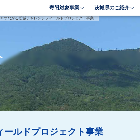
寄附対象事業
茨城県のご紹介
象事業のご紹介
茨城県のご紹介
>
つながる茨城チャレンジフィールドプロジェクト事業
しい豊かさを推進する事業
茨城のポテンシャル
しい安心安全を推進する事業
「新しい茨城」への4つ
しい人財育成を推進する事業
レンジ
介
しい夢・希望を推進する事業
業検索フォーム
ィールドプロジェクト事業