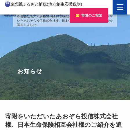
企業版ふるさと納税(地方創生応援税制)
企業版ふるさと納税とは
寄附のご相談
寄附対象事業
茨城県のご紹介
企業版ふるさと納税とは
企業版ふるさと納税(地方創生応援税制)
>
お知らせ
>
寄附をいただ
いたあおぞら投信株式会社様、日本生命保険相互会社様のご紹介を
制度の概要
寄附対象事業のご紹介
追加しました。
寄附の方法
新しい豊かさを推進する事業
茨城県のご紹介
企業版ふるさと納税(人材派遣型)
新しい安心安全を推進する事業
茨城のポテンシャル
寄附をいただいた企業様
寄附をいただいた企業様
新しい人財育成を推進する事業
「新しい茨城」への4つのチャレンジ
令和7年度寄附企業一覧
お知らせ
新しい夢・希望を推進する事業
令和6年度寄附企業一覧
事業検索フォーム
令和5年度寄附企業一覧
令和4年度寄附企業一覧
寄附をいただいたあおぞら投信株式会社
令和3年度寄附企業一覧
様、日本生命保険相互会社様のご紹介を追