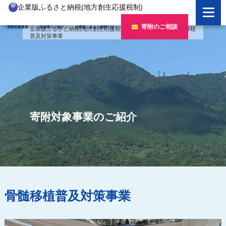
企業版ふるさと納税(地方創生応援税制)
企業版ふるさと納税とは
寄附のご相談
寄附対象事業
茨城県のご紹介
企業版ふるさと納税とは
企業版ふるさと納税(地方創生応援税制)
>
寄附対象事業
>
骨髄移植
普及対策事業
制度の概要
寄附対象事業のご紹介
寄附の方法
新しい豊かさを推進する事業
茨城県のご紹介
企業版ふるさと納税(人材派遣型)
新しい安心安全を推進する事業
茨城のポテンシャル
寄附をいただいた企業様
寄附をいただいた企業様
新しい人財育成を推進する事業
「新しい茨城」への4つのチャレンジ
寄附対象事業のご紹介
令和7年度寄附企業一覧
新しい夢・希望を推進する事業
令和6年度寄附企業一覧
事業検索フォーム
令和5年度寄附企業一覧
令和4年度寄附企業一覧
骨髄移植普及対策事業
令和3年度寄附企業一覧