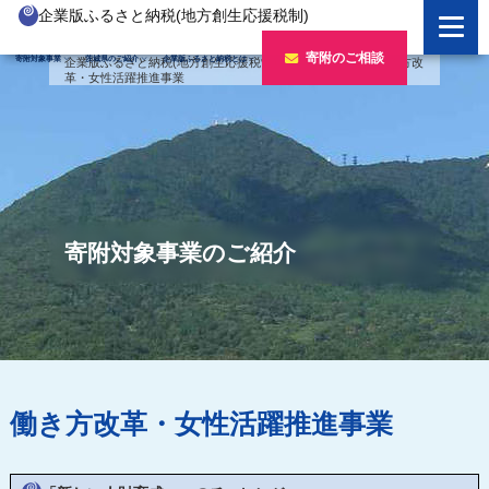
企業版ふるさと納税(地方創生応援税制)
企業版ふるさと納税とは
寄附のご相談
寄附対象事業
茨城県のご紹介
企業版ふるさと納税とは
企業版ふるさと納税(地方創生応援税制)
>
寄附対象事業
>
働き方改
革・女性活躍推進事業
制度の概要
寄附対象事業のご紹介
寄附の方法
新しい豊かさを推進する事業
茨城県のご紹介
企業版ふるさと納税(人材派遣型)
新しい安心安全を推進する事業
茨城のポテンシャル
寄附をいただいた企業様
寄附をいただいた企業様
新しい人財育成を推進する事業
「新しい茨城」への4つのチャレンジ
寄附対象事業のご紹介
令和7年度寄附企業一覧
新しい夢・希望を推進する事業
令和6年度寄附企業一覧
事業検索フォーム
令和5年度寄附企業一覧
令和4年度寄附企業一覧
働き方改革・女性活躍推進事業
令和3年度寄附企業一覧