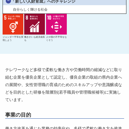
「新しい人財育成」へのチャレンジ
令和2年度寄附企業一覧
自分らしく輝ける社会
ジェンダー平等を実
働きがいも経済成長
人や国の不平等をな
現しよう
も
くそう
テレワークなど多様で柔軟な働き方や労働時間の縮減などに取り
組む企業を優良企業として認定し、優良企業の取組の県内企業へ
の展開や、女性管理職の育成のためのスキルアップや意識醸成な
どを目的とした研修を階層別(若手職員や管理職候補等)に実施し
ています。
事業の目的
働き方改革を通じた業務の効率化や、多様で柔軟な働き方を推進