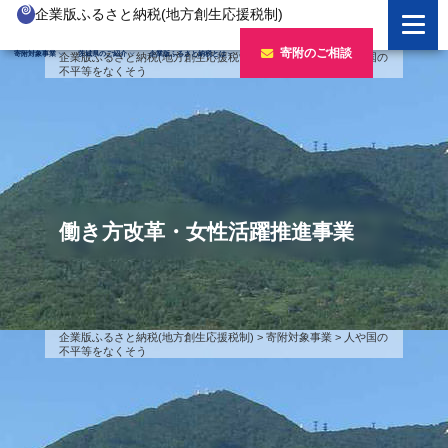
企業版ふるさと納税(地方創生応援税制)
企業版ふるさと納税とは
寄附のご相談
寄附対象事業
茨城県のご紹介
企業版ふるさと納税とは
企業版ふるさと納税(地方創生応援税制)
>
寄附対象事業
>
人や国の
不平等をなくそう
制度の概要
寄附対象事業のご紹介
寄附の方法
新しい豊かさを推進する事業
茨城県のご紹介
企業版ふるさと納税(人材派遣型)
新しい安心安全を推進する事業
茨城のポテンシャル
寄附をいただいた企業様
寄附をいただいた企業様
新しい人財育成を推進する事業
「新しい茨城」への4つのチャレンジ
働き方改革・女性活躍推進事業
令和7年度寄附企業一覧
新しい夢・希望を推進する事業
令和6年度寄附企業一覧
事業検索フォーム
令和5年度寄附企業一覧
企業版ふるさと納税(地方創生応援税制)
>
寄附対象事業
>
人や国の
不平等をなくそう
令和4年度寄附企業一覧
令和3年度寄附企業一覧