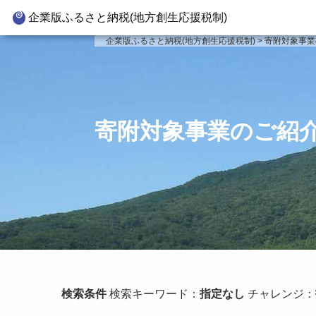
企業版ふるさと納税(地方創生応援税制)
企業版ふるさと納税とは
寄附対
企業版ふるさと納税(地方創生応援税制)
>
寄附対象事業
制度の概要
新
寄附の方法
新
企業版ふるさと納税(人材派遣
新
寄附対象事業のご紹
型)
新
寄附をいただいた企業様
事
検索条件
検索キーワード：
指定なし
チャレンジ：