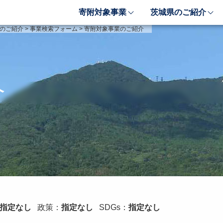
寄附対象事業
茨城県のご紹介
象事業のご紹介
茨城県のご紹介
のご紹介
>
事業検索フォーム
>
寄附対象事業のご紹介
しい豊かさを推進する事業
茨城のポテンシャル
しい安心安全を推進する事業
「新しい茨城」への4つ
しい人財育成を推進する事業
レンジ
介
しい夢・希望を推進する事業
業検索フォーム
指定なし
政策：
指定なし
SDGs：
指定なし